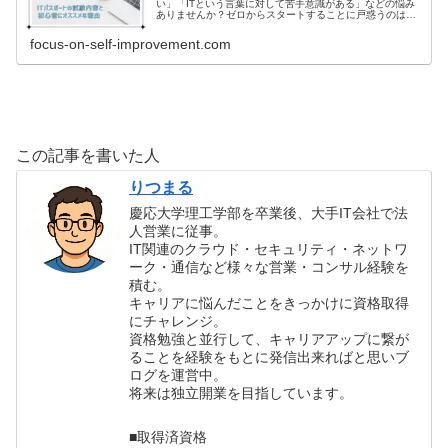
い」「ITという言葉に対して苦手意識がある」などの悩み
ありませんか？ゼロからスタートすることに戸惑うのは当
たり前です。IT初心者でもわかりやすく「ITパスポート」
の試験内容とIT初心者にこそオススメな理由を解説しまし
focus-on-self-improvement.com
た。
この記事を書いた人
りつまる
慶応大学理工学部を卒業後、大手IT会社で法
人営業に従事。
IT関連のクラウド・セキュリティ・ネットワ
ーク・通信など様々な営業・コンサル経験を
積む。
キャリアに悩んだことをきっかけに資格取得
にチャレンジ。
資格勉強と並行して、キャリアアップに繋が
ることを経験をもとに発信出来ればと思いブ
ログを運営中。
将来は独立開業を目指しています。
■取得済資格