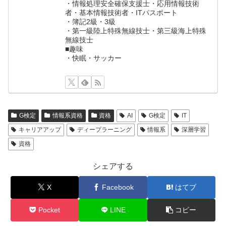
・情報処理安全確保支援士・応用情報技術
者・基本情報技術者・ITパスポート
・簿記2級・3級
・第一級陸上特殊無線技士・第三級海上特殊
無線技士
■趣味
・快眠・サッカー
G検定
情報系資格
資格
AI
G検定
IT
キャリアアップ
ディープラーニング
情報系
深層学習
資格
シェアする
X
Facebook
はてブ
Pocket
LINE
コピー