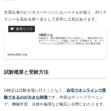
文系出身のビジネスパーソンにもハードルが低く、AIリテ
ラシーを高める第一歩として非常に人気があります。
G検定とは
G検定は、累計受験者数13万人を超えた、一般社団法人日
本ディープラーニング協会（JDLA）が実施する、AI・ディ
ープラーニングの活⽤リテラシー習得のための検定試験で
す。このページではG検定に関する様々な情報を公開して
います。
www.jdla.org
試験概要と受験方法
G検定は試験会場に行くことなく、
自宅でオンラインで受
験できるのが大きな特徴
です。内容はディープラーニン
グ、機械学習、法律や倫理など幅広い分野にわたります。