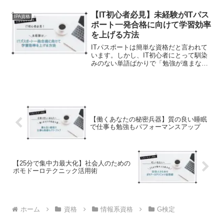
を学んでキャリアアップを目指しましょ
う！
【IT初心者必見】未経験がITパス
IPA資格
ポート一発合格に向けて学習効率
を上げる方法
ITパスポートは簡単な資格だと言われて
います。しかし、IT初心者にとって馴染
みのない単語ばかりで「勉強が進まな
い」こともよくあるのではないでしょう
か。この記事は、そういった方向けに
「未経験でもできる学習効率の上げ方」
についてまとめました！
【働くあなたの秘密兵器】質の良い睡眠
で仕事も勉強もパフォーマンスアップ
【25分で集中力最大化】社会人のための
ポモドーロテクニック活用術
ホーム
資格
情報系資格
G検定