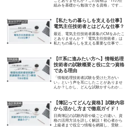
ことありませんか？この資格は「ITの仕
組みを基礎から勉強できる資格」です。
この記事では「基本情報技術者試験とは
何か？」を中心にまとめました。また、
ブログやSNSで見かける「基本情報技術
【私たちの暮らしを支える仕事】
キャリアアップ
者試験はスキップして応用情報からチャ
電気主任技術者とはどんな仕事？
レンジした方が良い」という意見につい
て、基本情報技術者試験と応用情報技術
最近、電気主任技術者募集のCMをみたこ
者試験の両方を受けてどちらも合格した
とありませんか？「電気主任技術者」は
立場で解説します。
私たちの暮らしを支える重要な仕事で
す。この仕事に就くためには、電気主任
技術者試験に合格する必要があります。
電気系の資格は、今後需要が高まってい
【IT系に進みたい方へ】情報処理
IPA資格
く分野です。この記事では「電気主任技
技術者の試験概要と役に立つ資格
術者」についてまとめました！
である理由
「情報処理技術者試験を受けた方がい
い」という声を耳にしたことがありませ
んか？しかし、どんな試験かすらわから
ない人が多いのではないでしょうか。も
し、内容を知っていても「本当に役に立
つ資格なのか」不安ですよね。その不安
【簿記ってどんな資格】試験内容
会計系資格
を払拭できるように、情報処理技術者試
から活かし方まで徹底ガイド！
験が「どのような試験か」「どう役に立
つのか」についてまとめました。
日商簿記の試験内容や級ごとの違い、資
格の活用方法を詳しく解説！初心者から
上級者まで役立つ情報を網羅し、受験を
考えている方に最適なガイドです。簿記