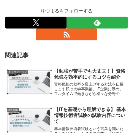
りつまるをフォローする
関連記事
【勉強が苦手でも大丈夫！】資格
キャリアアップ
勉強を効率的にするコツを紹介
資格勉強の効率を爆上げする方法を伝授
します私は大学卒業後、IT企業に勤め、
フルタイムで働きながら様々な分野の資
格に挑戦し、合格だけでなく不合格・挫
折いろいろ経験をしました。また、理系
でしたが、慣れない範囲の文系資格も取
【ITを基礎から理解できる】 基本
IPA資格
得しました。こういった様々な経験を基
情報技術者試験の試験内容につい
に、「勉強効率を爆上げする方法」を記
て
事でまとめました！
基本情報技術者試験という言葉を聞いた